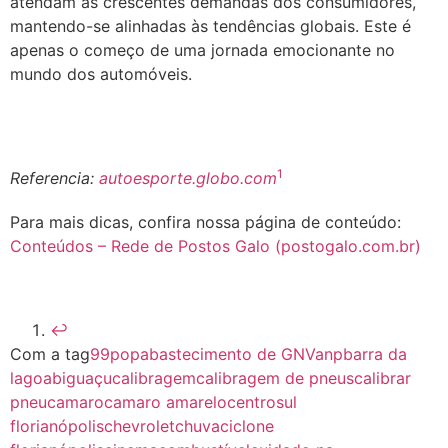
atendam às crescentes demandas dos consumidores,
mantendo-se alinhadas às tendências globais. Este é
apenas o começo de uma jornada emocionante no
mundo dos automóveis.
1
Referencia:
autoesporte.globo.com
Para mais dicas, confira nossa página de conteúdo:
Conteúdos – Rede de Postos Galo (postogalo.com.br)
↩︎
Com a tag
99pop
abastecimento de GNV
anp
barra da
lagoa
biguaçu
calibragem
calibragem de pneus
calibrar
pneu
camaro
camaro amarelo
centrosul
florianópolis
chevrolet
chuva
ciclone