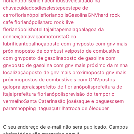
florianópolis
cinema
combustível
cuidado na
chuva
cuidados
diesel
estepe
estepe de
carro
florianópolis
florianpolis
Gasolina
GNV
hard rock
cafe florianópolis
hard rock live
florianópolis
hotel
itajaí
Itapema
lagoa
lagoa da
conceição
lavação
motorista
Óleo
lubrificante
palhoça
posto com gnv
posto com gnv mais
próximo
posto de combustivel
posto de combustível
com gnv
posto de gasolina
posto de gasolina com
gnv
posto de gasolina com gnv mais próximo da minha
localização
posto de gnv mais próximo
posto gnv mais
próximo
postos de combustíveis com GNV
postos
galo
praia
praias
prefeito de florianópolis
prefeitura de
itajai
prefeitura florianópolis
previsão do tempo
rio
vermelho
Santa Catarina
são josé
saque e pague
sc
sem
parar
shopping itaguaçu
trilha
troca de óleo
uber
Deixe um comentário
O seu endereço de e-mail não será publicado.
Campos