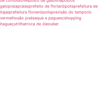
de combustivel
posto de gasolina
postos
galo
praia
praias
prefeito de florianópolis
prefeitura de
itajai
prefeitura florianópolis
previsão do tempo
rio
vermelho
são josé
saque e pague
sc
shopping
itaguaçu
trilha
troca de óleo
uber