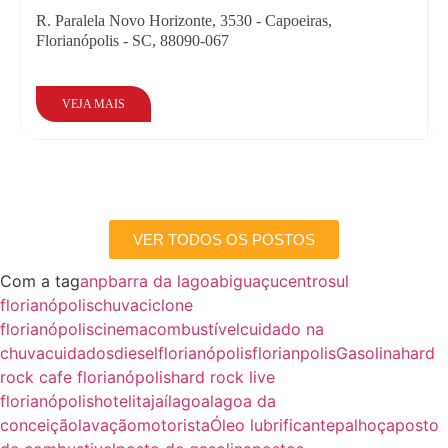
R. Paralela Novo Horizonte, 3530 - Capoeiras,
Florianópolis - SC, 88090-067
VEJA MAIS
VER TODOS OS POSTOS
Com a tag
anp
barra da lagoa
biguaçu
centrosul
florianópolis
chuva
ciclone
florianópolis
cinema
combustível
cuidado na
chuva
cuidados
diesel
florianópolis
florianpolis
Gasolina
hard
rock cafe florianópolis
hard rock live
florianópolis
hotel
itajaí
lagoa
lagoa da
conceição
lavação
motorista
Óleo lubrificante
palhoça
posto