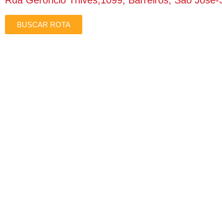
Rua Gerôncio Thives,1099, Barreiros, São José
BUSCAR ROTA